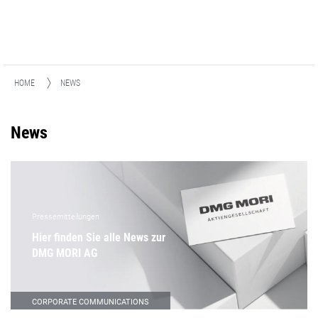
HOME
NEWS
News
Pressemitteilungen
Hier finden Sie alle News zur
DMG MORI AG
CORPORATE COMMUNICATIONS