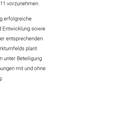
011 vorzunehmen.
g erfolgreiche
d Entwicklung sowie
iner entsprechenden
ktumfelds plant
 unter Beteiligung
öhungen mit und ohne
g.