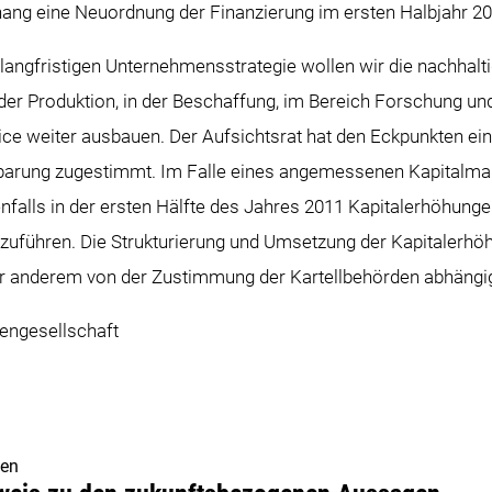
g eine Neuordnung der Finanzierung im ersten Halbjahr 2
angfristigen Unternehmensstrategie wollen wir die nachhalti
er Produktion, in der Beschaffung, im Bereich Forschung un
vice weiter ausbauen. Der Aufsichtsrat hat den Eckpunkten e
barung zugestimmt. Im Falle eines angemessenen Kapitalmar
alls in der ersten Hälfte des Jahres 2011 Kapitalerhöhungen
hzuführen. Die Strukturierung und Umsetzung der Kapitalerh
er anderem von der Zustimmung der Kartellbehörden abhängi
ngesellschaft
gen