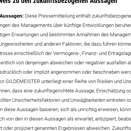
nweis zu den zukunftsbezogenen Aussagen
 Aussagen:
Diese Pressemitteilung enthält zukunftsbezogene
zungen des Managements über künftige Entwicklungen beruhe
utigen Erwartungen und bestimmten Annahmen des Managem
 Ungewissheiten und anderen Faktoren, die dazu führen könne
tnisse einschließlich der Vermögens-, Finanz- und Ertragslag
lich von denjenigen abweichen oder negativer ausfallen als 
drücklich oder implizit angenommen oder beschrieben werd
von GILDEMEISTER unterliegt einer Reihe von Risiken und Unsi
nnen, dass eine zukunftsgerichtete Aussage, Einschätzung o
ollten Unsicherheitsfaktoren und Unwägbarkeiten eintreten od
 diese Aussagen basieren, sich als unrichtig erweisen, könnt
h von den in diesen Aussagen als erwartet, antizipiert, beabsi
zt oder projiziert genannten Ergebnissen abweichen. Zukun