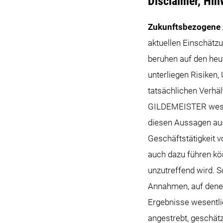
Disclaimer, Hi
Zukunftsbezogene
aktuellen Einschät
beruhen auf den he
unterliegen Risiken,
tatsächlichen Verhäl
GILDEMEISTER wesent
diesen Aussagen aus
Geschäftstätigkeit 
auch dazu führen kö
unzutreffend wird. S
Annahmen, auf denen
Ergebnisse wesentlic
angestrebt, geschät