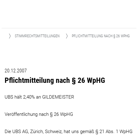
NS
STIMMRECHTSMITTEILUNGEN
PFLICHTMITTEILUNG NACH § 26 WPHG
20.12.2007
Pflichtmitteilung nach § 26 WpHG
UBS hält 2,40% an GILDEMEISTER
Veröffentlichung nach § 26 WpHG
Die UBS AG, Zürich, Schweiz, hat uns gemäß § 21 Abs. 1 WpHG