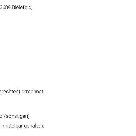
689 Bielefeld,
mrechten) errechnet
z-/sonstigen)
 mittelbar gehalten: