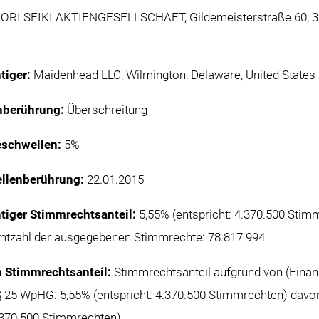
RI SEIKI AKTIENGESELLSCHAFT, Gildemeisterstraße 60, 33
htiger:
Maidenhead LLC, Wilmington, Delaware, United States
enberührung:
Überschreitung
eschwellen:
5%
ellenberührung:
22.01.2015
htiger Stimmrechtsanteil:
5,55% (entspricht: 4.370.500 Stim
mtzahl der ausgegebenen Stimmrechte: 78.817.994
m Stimmrechtsanteil:
Stimmrechtsanteil aufgrund von (Finan
 25 WpHG: 5,55% (entspricht: 4.370.500 Stimmrechten) davon
4.370.500 Stimmrechten)