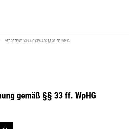
VERÖFFENTLICHUNG GEMÄSS §§ 33 FF. WPHG
chung gemäß §§ 33 ff. WpHG