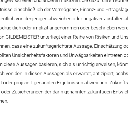
 Ungewissheiten und anderen Faktoren, die dazu führen könne
tnisse einschließlich der Vermögens-, Finanz- und Ertragslag
lich von denjenigen abweichen oder negativer ausfallen als 
drücklich oder implizit angenommen oder beschrieben werd
von GILDEMEISTER unterliegt einer Reihe von Risiken und Unsi
nnen, dass eine zukunftsgerichtete Aussage, Einschätzung o
ollten Unsicherheitsfaktoren und Unwägbarkeiten eintreten od
 diese Aussagen basieren, sich als unrichtig erweisen, könnt
h von den in diesen Aussagen als erwartet, antizipiert, beabsi
zt oder projiziert genannten Ergebnissen abweichen. Zukun
nt oder Zusicherungen der darin genannten zukünftigen Entwi
hen.