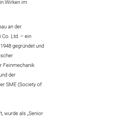
in Wirken im
bau an der
 Co. Ltd. – ein
 1948 gegründet und
ischer
ür Feinmechanik
und der
der SME (Society of
, wurde als „Senior