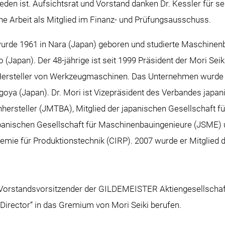
en ist. Aufsichtsrat und Vorstand danken Dr. Kessler für se
ne Arbeit als Mitglied im Finanz- und Prüfungsausschuss.
urde 1961 in Nara (Japan) geboren und studierte Maschinen
 (Japan). Der 48-jährige ist seit 1999 Präsident der Mori Seiki
 Hersteller von Werkzeugmaschinen. Das Unternehmen wurde
agoya (Japan). Dr. Mori ist Vizepräsident des Verbandes japan
rsteller (JMTBA), Mitglied der japanischen Gesellschaft f
panischen Gesellschaft für Maschinenbauingenieure (JSME) 
emie für Produktionstechnik (CIRP). 2007 wurde er Mitglied 
, Vorstandsvorsitzender der GILDEMEISTER Aktiengesellschaft
Director“ in das Gremium von Mori Seiki berufen.