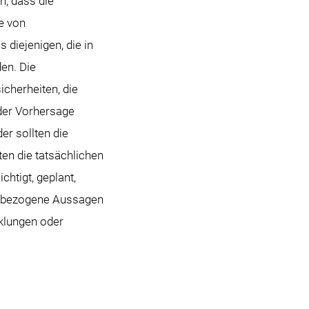
n, dass die
e von
diejenigen, die in
en. Die
cherheiten, die
der Vorhersage
er sollten die
en die tatsächlichen
chtigt, geplant,
ftsbezogene Aussagen
cklungen oder