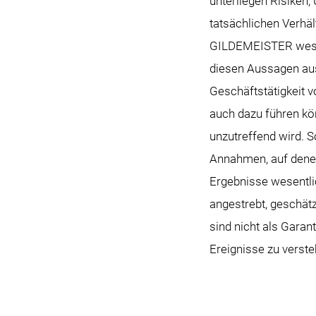
unterliegen Risiken,
tatsächlichen Verhäl
GILDEMEISTER wesent
diesen Aussagen aus
Geschäftstätigkeit 
auch dazu führen kö
unzutreffend wird. S
Annahmen, auf denen
Ergebnisse wesentlic
angestrebt, geschät
sind nicht als Gara
Ereignisse zu verste