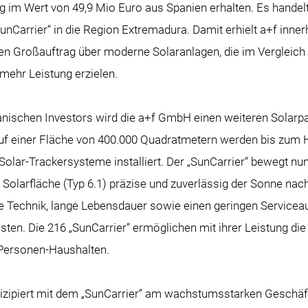
g im Wert von 49,9 Mio Euro aus Spanien erhalten. Es handel
unCarrier“ in die Region Extremadura. Damit erhielt a+f inner
n Großauftrag über moderne Solaranlagen, die im Vergleich 
ehr Leistung erzielen.
anischen Investors wird die a+f GmbH einen weiteren Solarpa
Auf einer Fläche von 400.000 Quadratmetern werden bis zum 
Solar-Trackersysteme installiert. Der „SunCarrier“ bewegt n
olarfläche (Typ 6.1) präzise und zuverlässig der Sonne nach
de Technik, lange Lebensdauer sowie einen geringen Service
sten. Die 216 „SunCarrier“ ermöglichen mit ihrer Leistung d
-Personen-Haushalten.
zipiert mit dem „SunCarrier“ am wachstumsstarken Geschäft