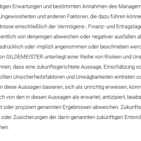
utigen Erwartungen und bestimmten Annahmen des Managem
 Ungewissheiten und anderen Faktoren, die dazu führen könne
tnisse einschließlich der Vermögens-, Finanz- und Ertragslag
lich von denjenigen abweichen oder negativer ausfallen als 
drücklich oder implizit angenommen oder beschrieben werd
von GILDEMEISTER unterliegt einer Reihe von Risiken und Unsi
nnen, dass eine zukunftsgerichtete Aussage, Einschätzung o
ollten Unsicherheitsfaktoren und Unwägbarkeiten eintreten od
 diese Aussagen basieren, sich als unrichtig erweisen, könnt
h von den in diesen Aussagen als erwartet, antizipiert, beabsi
zt oder projiziert genannten Ergebnissen abweichen. Zukun
nt oder Zusicherungen der darin genannten zukünftigen Entwi
hen.