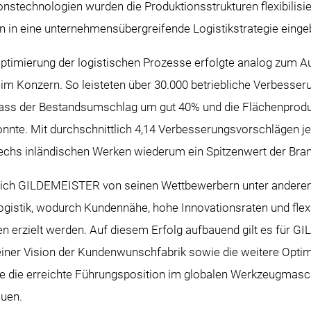
nstechnologien wurden die Produktionsstrukturen flexibilisie
en in eine unternehmensübergreifende Logistikstrategie eing
 Optimierung der logistischen Prozesse erfolgte analog zum 
 Konzern. So leisteten über 30.000 betriebliche Verbesse
 dass der Bestandsumschlag um gut 40% und die Flächenprodu
nnte. Mit durchschnittlich 4,14 Verbesserungsvorschlägen je
echs inländischen Werken wiederum ein Spitzenwert der Bran
 sich GILDEMEISTER von seinen Wettbewerbern unter andere
gistik, wodurch Kundennähe, hohe Innovationsraten und flex
en erzielt werden. Auf diesem Erfolg aufbauend gilt es für 
einer Vision der Kundenwunschfabrik sowie die weitere Opti
e die erreichte Führungsposition im globalen Werkzeugmas
uen.