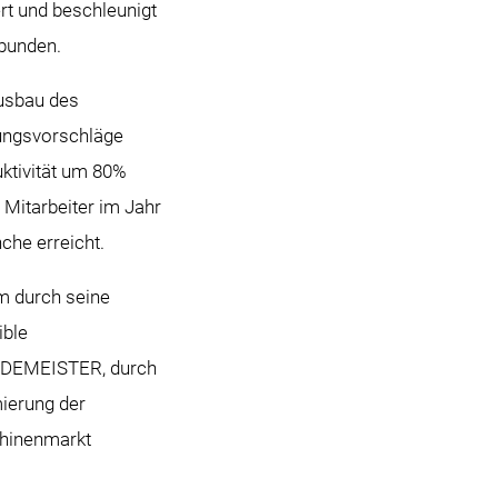
rt und beschleunigt
ebunden.
Ausbau des
rungsvorschläge
ktivität um 80%
 Mitarbeiter im Jahr
che erreicht.
m durch seine
ible
GILDEMEISTER, durch
mierung der
chinenmarkt