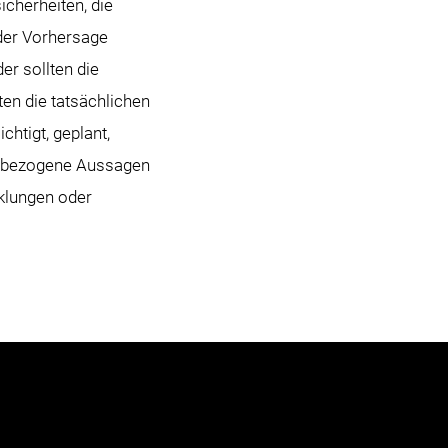
cherheiten, die
der Vorhersage
er sollten die
en die tatsächlichen
chtigt, geplant,
ftsbezogene Aussagen
cklungen oder