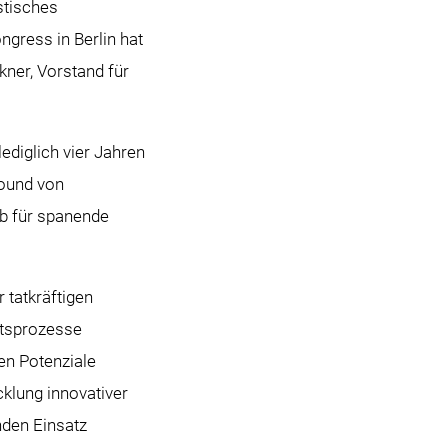
istisches
gress in Berlin hat
kner, Vorstand für
diglich vier Jahren
round von
b für spanende
 tatkräftigen
ftsprozesse
en Potenziale
klung innovativer
nden Einsatz