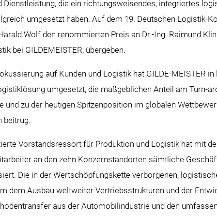
d Dienstleistung, die ein richtungsweisendes, integriertes log
greich umgesetzt haben. Auf dem 19. Deutschen Logistik-Kon
Harald Wolf den renommierten Preis an Dr.-Ing. Raimund Klin
stik bei GILDEMEISTER, übergeben.
kussierung auf Kunden und Logistik hat GILDE-MEISTER in le
Logistiklösung umgesetzt, die maßgeblichen Anteil am Turn-a
und zu der heutigen Spitzenposition im globalen Wettbewer
beitrug.
rte Vorstandsressort für Produktion und Logistik hat mit der
itarbeiter an den zehn Konzernstandorten sämtliche Geschä
siert. Die in der Wertschöpfungskette verborgenen, logistisch
em dem Ausbau weltweiter Vertriebsstrukturen und der Entwic
hodentransfer aus der Automobilindustrie und den umfasse