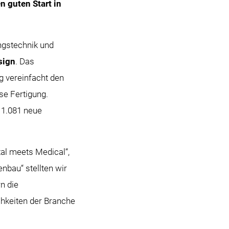
 guten Start in
ngstechnik und
sign
. Das
g vereinfacht den
se Fertigung.
 1.081 neue
al meets Medical“,
bau“ stellten wir
n die
chkeiten der Branche