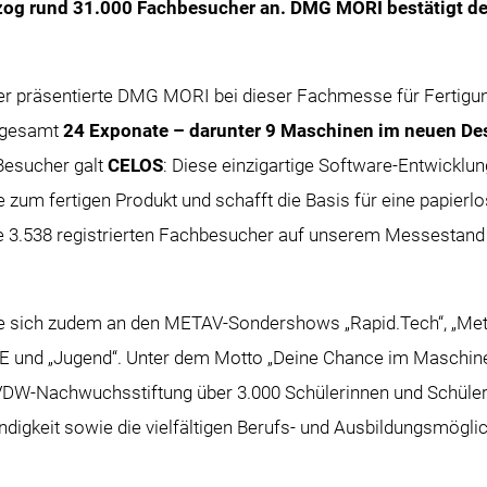
g rund 31.000 Fachbesucher an. DMG MORI bestätigt den
ler präsentierte DMG MORI bei dieser Fachmesse für Fertigu
sgesamt
24 Exponate – darunter 9 Maschinen im neuen De
Besucher galt
CELOS
: Diese einzigartige Software-Entwicklun
 zum fertigen Produkt und schafft die Basis für eine papierlo
e 3.538 registrierten Fachbesucher auf unserem Messestand
e sich zudem an den METAV-Sondershows „Rapid.Tech“, „Met
nd „Jugend“. Unter dem Motto „Deine Chance im Maschinen
DW-Nachwuchsstiftung über 3.000 Schülerinnen und Schüler
digkeit sowie die vielfältigen Berufs- und Ausbildungsmögli