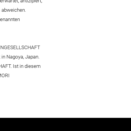
wartet, antizipiert,
en abweichen.
genannten
KTIENGESELLSCHAFT
 in Nagoya, Japan.
AFT. Ist in diesem
 MORI