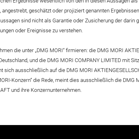
ichen Ergebnisse wesentlich von den in diesen Aussagen als er
t, angestrebt, geschätzt oder projiziert genannten Ergebniss
ssagen sind nicht als Garantie oder Zusicherung der darin 
lungen oder Ereignisse zu verstehen.
nehmen die unter „DMG MORI“ firmieren: die DMG MORI A
ld, Deutschland, und die DMG MORI COMPANY LIMITED mit Sitz
eht sich ausschließlich auf die DMG MORI AKTIENGESELLSCH
ORI-Konzern“ die Rede, meint dies ausschließlich die DMG
T und ihre Konzernunternehmen.