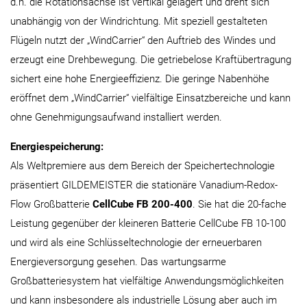
d.h. die Rotationsachse ist vertikal gelagert und dreht sich
unabhängig von der Windrichtung. Mit speziell gestalteten
Flügeln nutzt der „WindCarrier“ den Auftrieb des Windes und
erzeugt eine Drehbewegung. Die getriebelose Kraftübertragung
sichert eine hohe Energieeffizienz. Die geringe Nabenhöhe
eröffnet dem „WindCarrier“ vielfältige Einsatzbereiche und kann
ohne Genehmigungsaufwand installiert werden.
Energiespeicherung:
Als Weltpremiere aus dem Bereich der Speichertechnologie
präsentiert GILDEMEISTER die stationäre Vanadium-Redox-
Flow Großbatterie
CellCube FB 200-400
. Sie hat die 20-fache
Leistung gegenüber der kleineren Batterie CellCube FB 10-100
und wird als eine Schlüsseltechnologie der erneuerbaren
Energieversorgung gesehen. Das wartungsarme
Großbatteriesystem hat vielfältige Anwendungsmöglichkeiten
und kann insbesondere als industrielle Lösung aber auch im