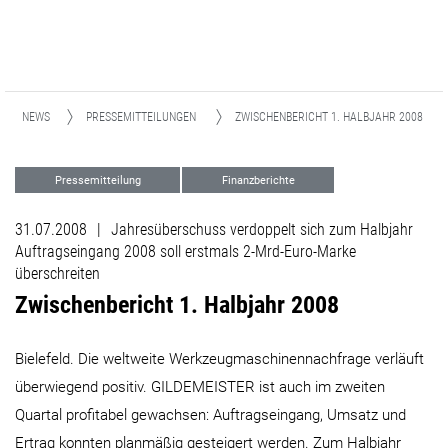
NEWS
PRESSEMITTEILUNGEN
ZWISCHENBERICHT 1. HALBJAHR 2008
Pressemitteilung
Finanzberichte
31.07.2008
|
Jahresüberschuss verdoppelt sich zum Halbjahr
Auftragseingang 2008 soll erstmals 2-Mrd-Euro-Marke
überschreiten
Zwischenbericht 1. Halbjahr 2008
Bielefeld. Die weltweite Werkzeugmaschinennachfrage verläuft
überwiegend positiv. GILDEMEISTER ist auch im zweiten
Quartal profitabel gewachsen: Auftragseingang, Umsatz und
Ertrag konnten planmäßig gesteigert werden. Zum Halbjahr